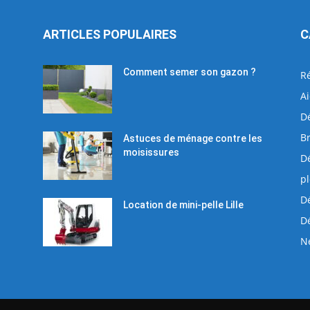
ARTICLES POPULAIRES
C
Comment semer son gazon ?
R
Ai
D
Br
Astuces de ménage contre les
moisissures
D
p
D
Location de mini-pelle Lille
D
Ne