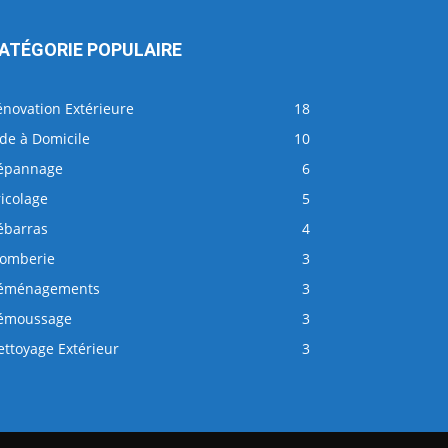
ATÉGORIE POPULAIRE
énovation Extérieure
18
de à Domicile
10
épannage
6
icolage
5
ébarras
4
lomberie
3
éménagements
3
émoussage
3
ttoyage Extérieur
3