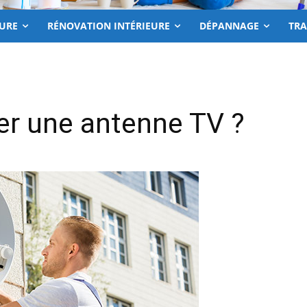
EURE
RÉNOVATION INTÉRIEURE
DÉPANNAGE
TR
er une antenne TV ?